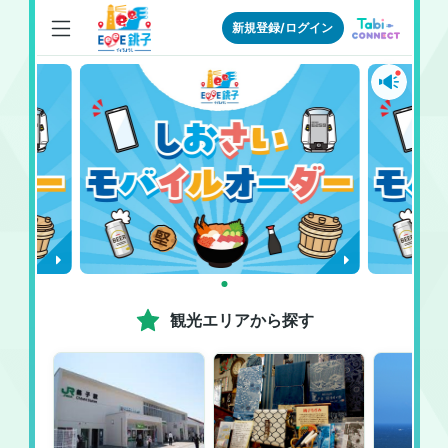
新規登録/ログイン
Item 
item
1 
観光エリアから探す
0
of 
1