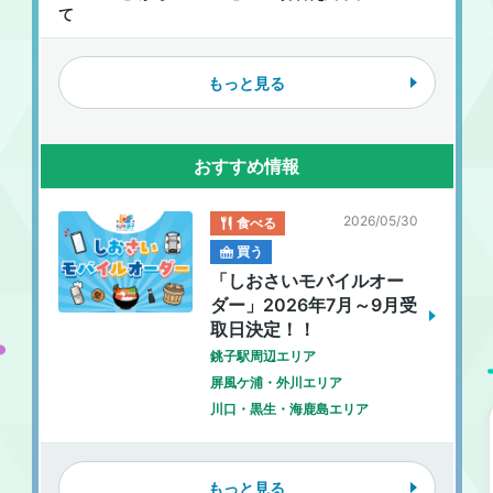
て
もっと見る
おすすめ情報
2026/05/30
食べる
買う
「しおさいモバイルオー
ダー」2026年7月～9月受
取日決定！！
銚子駅周辺エリア
屏風ケ浦・外川エリア
川口・黒生・海鹿島エリア
もっと見る