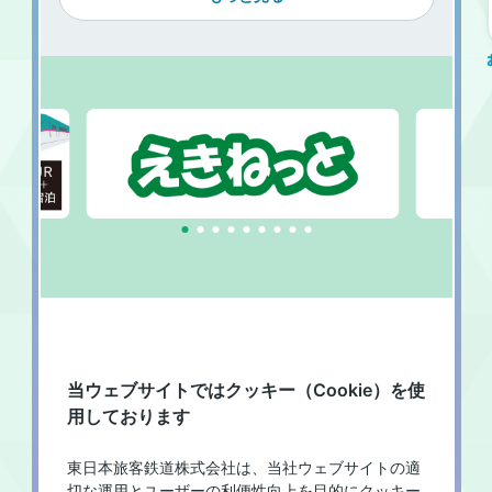
Item 
item
item
item
item
item
item
item
item
item
1 
0
1
2
3
4
5
6
7
8
of 
9
当ウェブサイトではクッキー（Cookie）を使
用しております
東日本旅客鉄道株式会社は、当社ウェブサイトの適
切な運用とユーザーの利便性向上を目的にクッキー