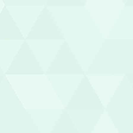
リア
屏風ケ浦・外川
川口・黒生・海
エリア
鹿島エリア