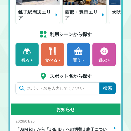
銚子駅周辺エリ
西部・豊岡エリ
犬吠埼エ
ア
ア
利用シーンから探す
観る
食べる
買う
遊ぶ
スポット名から探す
検索
お知らせ
2026/01/25
「JaM id」から「JRE ID」への切替え終了につい