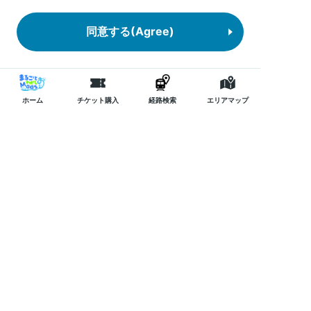
東日本旅客鉄道株式会社は、当社ウェブサイトの適
切な運用とユーザーの利便性向上を目的にクッキー
を収集しています。
「同意する」をタップすることにより、お客さまは
クッキーの利用に同意したことになります。また、
お客さまは、クッキーに関する設定をブラウザによ
り随時変更することができます。詳細は当ウェブサ
イトの
Cookie policy
をご参照ください。
Please refer to the cookie policy.
クッキー設定を変更する
同意する(Agree)
ホーム
チケット購入
経路検索
エリアマップ