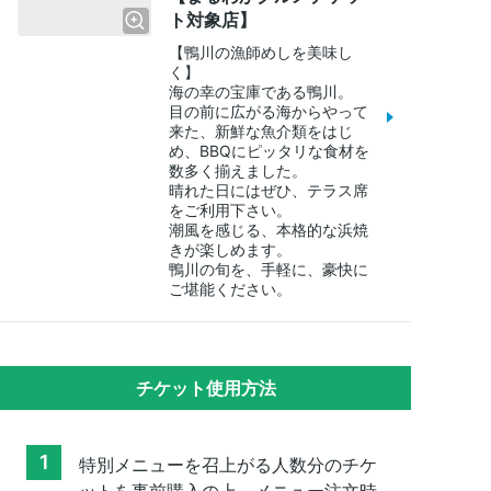
ト対象店】
【鴨川の漁師めしを美味し
く】

海の幸の宝庫である鴨川。

目の前に広がる海からやって
来た、新鮮な魚介類をはじ
め、BBQにピッタリな食材を
数多く揃えました。

晴れた日にはぜひ、テラス席
をご利用下さい。

潮風を感じる、本格的な浜焼
きが楽しめます。

鴨川の旬を、手軽に、豪快に
ご堪能ください。
チケット使用方法
1
特別メニューを召上がる人数分のチケ